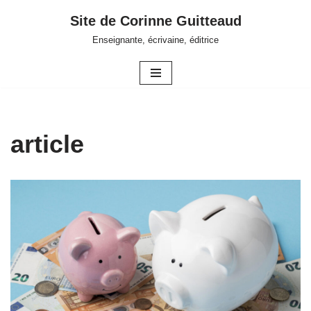
Site de Corinne Guitteaud
Aller
Enseignante, écrivaine, éditrice
au
contenu
article