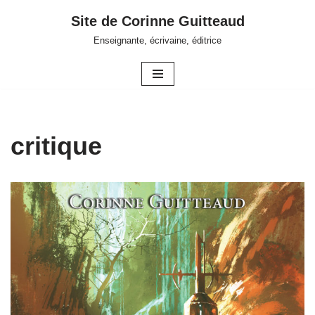
Site de Corinne Guitteaud
Aller
Enseignante, écrivaine, éditrice
au
contenu
critique