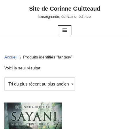
Site de Corinne Guitteaud
Aller
Enseignante, écrivaine, éditrice
au
contenu
Accueil
\
Produits identifiés “fantasy”
Voici le seul résultat