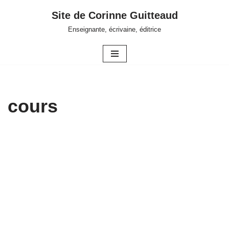
Site de Corinne Guitteaud
Aller
Enseignante, écrivaine, éditrice
au
contenu
cours